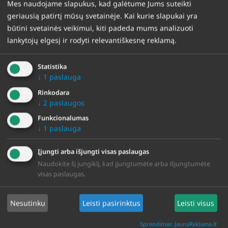
Mes naudojame slapukus, kad galėtume Jums suteikti
2026-02-05
geriausią patirtį mūsų svetainėje. Kai kurie slapukai yra
IoT (internet of things) sistemos vislabiau
būtini svetainės veikimui, kiti padeda mums analizuoti
taikomos versle – Clone
lankytojų elgesį ir rodyti relevantiškesnę reklamą.
Statistika
2026-02-05
↓
1
paslauga
MPC-143 -kompaktiškiausias savo grupės keitiklis
Rinkodara
– Clone
↓
2
paslaugos
Funkcionalumas
2026-02-05
↓
1
paslauga
MPC-143 -kompaktiškiausias savo grupės keitiklis
– Clone
Įjungti arba išjungti visas paslaugas
Naudokite šį jungiklį, kad įjungtumėte arba išjungtumėte
visas paslaugas.
2026-02-05
MPC-143 -kompaktiškiausias savo grupės keitiklis
Nesutinku
Leisti pasirinktus
Leisti visus
– Clone
Sprendimas: JaunaReklama.lt