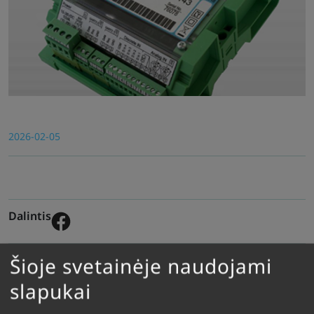
2026-02-05
Dalintis
Šioje svetainėje naudojami
slapukai
Mūsų naujienos