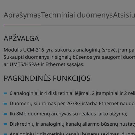
Aprašymas
Techniniai duomenys
Atsisi
APŽVALGA
Modulis UCM-316 yra sukurtas analoginių (srovė, įrampa, v
Sukaupti duomenys ir signalų būsenos yra saugomi duom
ar UMTS/HSPA+ ir Ethernet sąsajas.
PAGRINDINĖS FUNKCIJOS
6 analoginiai ir 4 diskretiniai įėjimai, 2 įtampiniai ir 2 rel
Duomenų siuntimas per 2G/3G ir/arba Ethernet naudo
Iki 8Mb duomenų archyvas su realaus laiko atžyma;
Diskretinių ir analoginių kanalų aliarmo būsenų nusta
Analoginių ir diskretinių kanalų būsenų sekimas, duo