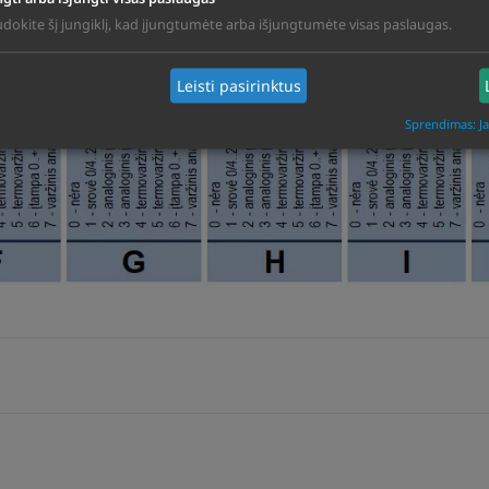
dokite šį jungiklį, kad įjungtumėte arba išjungtumėte visas paslaugas.
Leisti pasirinktus
Sprendimas: J