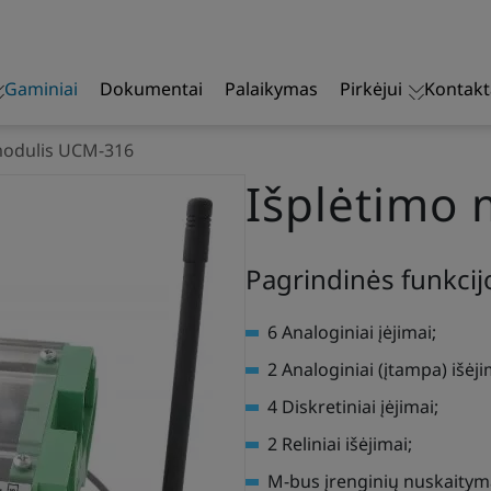
Gaminiai
Dokumentai
Palaikymas
Pirkėjui
Kontakt
modulis UCM-316
Išplėtimo
Pagrindinės funkcij
6 Analoginiai įėjimai;
2 Analoginiai (įtampa) išėji
4 Diskretiniai įėjimai;
2 Reliniai išėjimai;
M-bus įrenginių nuskaitym