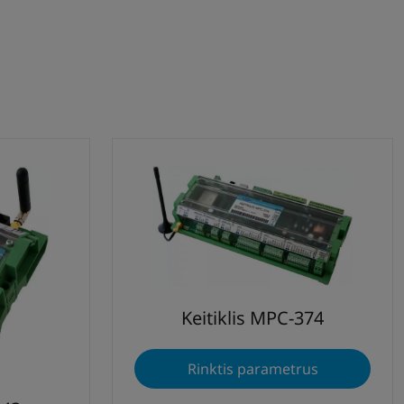
Keitiklis MPC-374
Rinktis parametrus