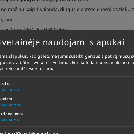
ą ne mažiau kaip 1 valandą, dingus elektros energijos tiekum
tymui;
o
o
inės (nuo -25
C iki+60
C) ribos;
 svetainėje naudojami slapukai
imas per bet kurią iš įdiegtų sąsajų.
me slapukus, kad galėtume Jums suteikti geriausią patirtį mūsų sv
apukai yra būtini svetainės veikimui, kiti padeda mums analizuoti l
ograminė konfigūracija, tai yra – vartotojas priklausomai nu
dyti relevantiškesnę reklamą.
tistika
paslauga
kodara
paslaugos
kcionalumas
paslauga
ngti arba išjungti visas paslaugas