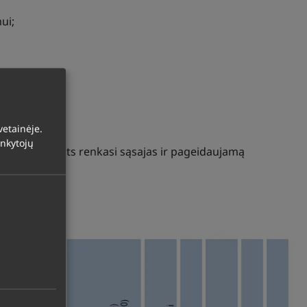
ui;
etainėje.
ankytojų
o poreikių, pats renkasi sąsajas ir pageidaujamą