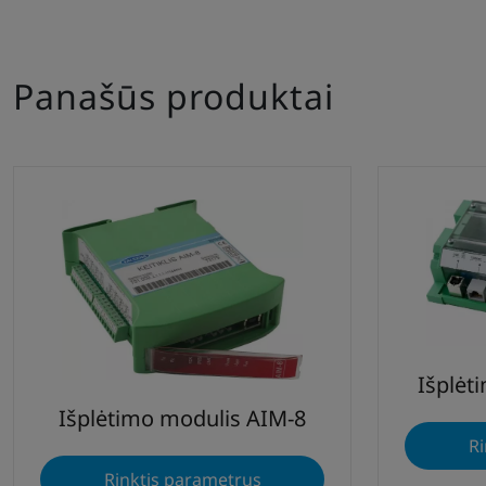
Panašūs produktai
Išplėt
Išplėtimo modulis AIM-8
Ri
Rinktis parametrus