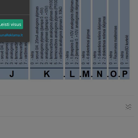
Leisti visus
aunaReklama.lt