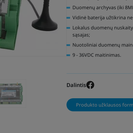
Duomenų archyvas (iki 8MB
Vidinė baterija užtikrina 
Lokalus duomenų nuskaitym
sąsajas;
Nuotoliniai duomenų mainai
9 - 36VDC maitinimas.
Dalintis
Produkto užklausos for