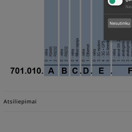
Nau
Nesutinku
Atsiliepimai