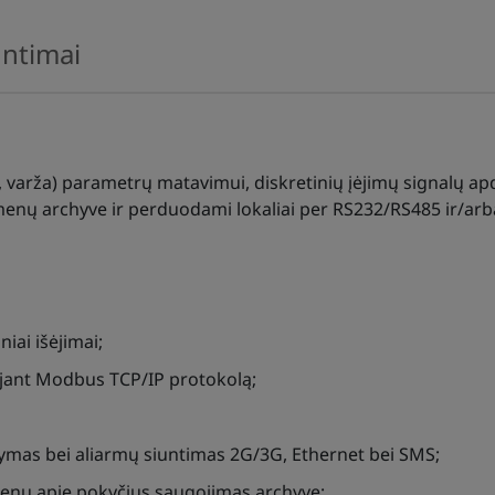
untimai
arža) parametrų matavimui, diskretinių įėjimų signalų apdor
enų archyve ir perduodami lokaliai per RS232/RS485 ir/a
iniai išėjimai;
jant Modbus TCP/IP protokolą;
tymas bei aliarmų siuntimas 2G/3G, Ethernet bei SMS;
menų apie pokyčius saugojimas archyve;