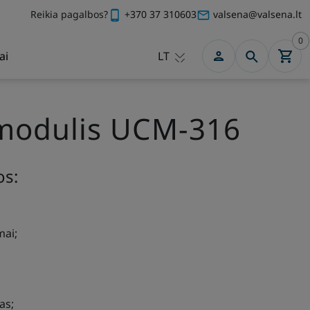
Reikia pagalbos?
+370 37 310603
valsena@valsena.lt
0
ai
LT
 modulis UCM-316
os:
mai;
as;