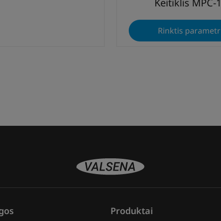
Keitiklis MPC-
Rinktis paramet
gos
Produktai