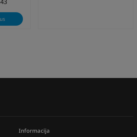
143
rus
Informacija