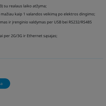
) su realaus laiko atžyma;
ne mažiau kaip 1 valandos veikimą po elektros dingimo;
as ir įrenginio valdymas per USB bei RS232/RS485
 per 2G/3G ir Ethernet sąsajas;
ma