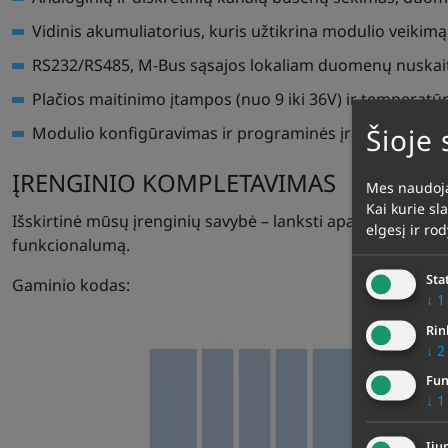
Vidinis akumuliatorius, kuris užtikrina modulio veikim
RS232/RS485, M-Bus sąsajos lokaliam duomenų nuskai
Plačios maitinimo įtampos (nuo 9 iki 36V) ir temperatūr
Šioje
Modulio konfigūravimas ir programinės įrangos atnaujin
ĮRENGINIO KOMPLETAVIMAS
Mes naudoja
Kai kurie sl
Išskirtinė mūsų įrenginių savybė – lanksti aparatinė ir pr
elgesį ir ro
funkcionalumą.
Sta
Gaminio kodas:
↓
1
Rin
↓
2
Fun
↓
1
Įju