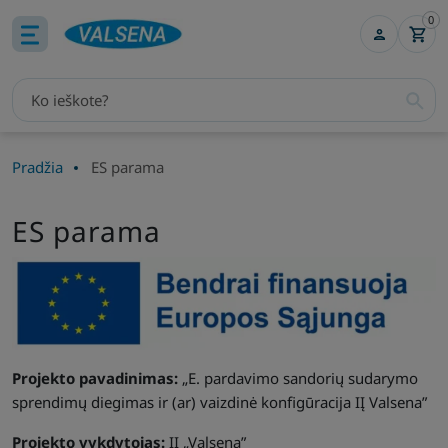
0
Pradžia
ES parama
ES parama
Projekto pavadinimas:
„E. pardavimo sandorių sudarymo
sprendimų diegimas ir (ar) vaizdinė konfigūracija IĮ Valsena”
Projekto vykdytojas:
IĮ „Valsena”