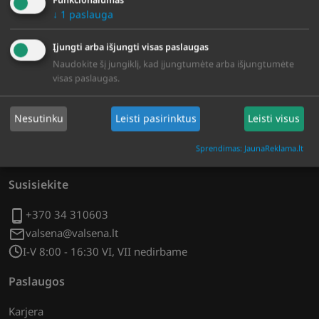
Projekto vykdymo pabaiga: 2025-06-14
↓
1
paslauga
Įjungti arba išjungti visas paslaugas
Naudokite šį jungiklį, kad įjungtumėte arba išjungtumėte
visas paslaugas.
Nesutinku
Leisti pasirinktus
Leisti visus
Sprendimas: JaunaReklama.lt
Susisiekite
+370 34 310603
valsena@valsena.lt
I-V 8:00 - 16:30 VI, VII nedirbame
Paslaugos
Karjera