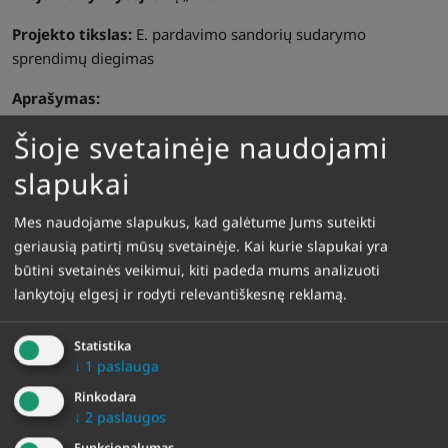
Projekto tikslas:
E. pardavimo sandorių sudarymo
sprendimų diegimas
Aprašymas:
IĮ „Valsena” vykdo E. pardavimo sandorių sudarymo
Šioje svetainėje naudojami
sprendimų diegimo projektą. Įdiegsime savo teikiamų
slapukai
paslaugų E. parduotuvę, kuri būtų naudojama pardavimo
procesams vykdyti. Tai leis ženkliai pagerinti įmonės pajamų
Mes naudojame slapukus, kad galėtume Jums suteikti
augimo potencialą.
geriausią patirtį mūsų svetainėje. Kai kurie slapukai yra
būtini svetainės veikimui, kiti padeda mums analizuoti
Projektas finansuojamas Europos regioninės plėtros fondo
lankytojų elgesį ir rodyti relevantiškesnę reklamą.
lėšomis.
Bendra projekto vertė:
109 386,10 Eur
Statistika
↓
1
paslauga
Iš Europos regioninės plėtros fondo lėšų: 50 000 Eur
Rinkodara
↓
2
paslaugos
Projekto įgyvendinimo pradžia: 2024-06-14
Funkcionalumas